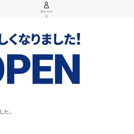
マイペー
ジ
ました。